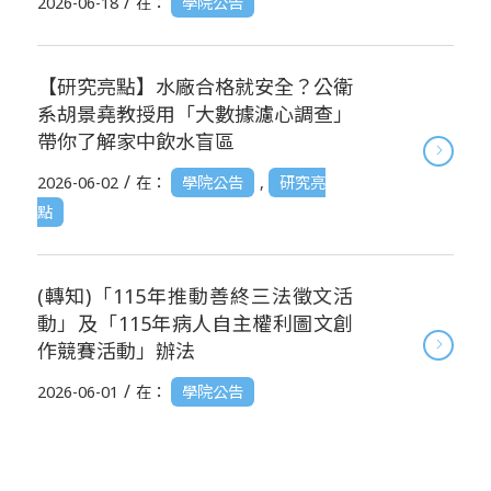
/
2026-06-18
在：
學院公告
【研究亮點】水廠合格就安全？公衛
系胡景堯教授用「大數據濾心調查」
帶你了解家中飲水盲區
/
2026-06-02
在：
學院公告
,
研究亮
點
(轉知)「115年推動善終三法徵文活
動」及「115年病人自主權利圖文創
作競賽活動」辦法
/
2026-06-01
在：
學院公告