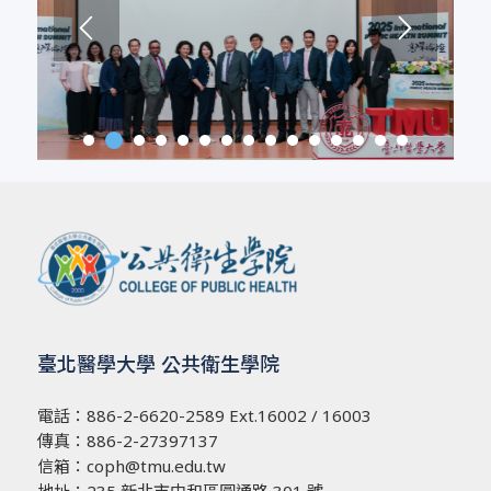
3
1
2
4
5
6
7
8
9
10
11
12
13
臺北醫學大學 公共衛生學院
電話：
886-2-6620-2589
Ext.16002 / 16003
傳真：886-2-27397137
信箱：
coph@tmu.edu.tw
地址：
235 新北市中和區圓通路 301 號