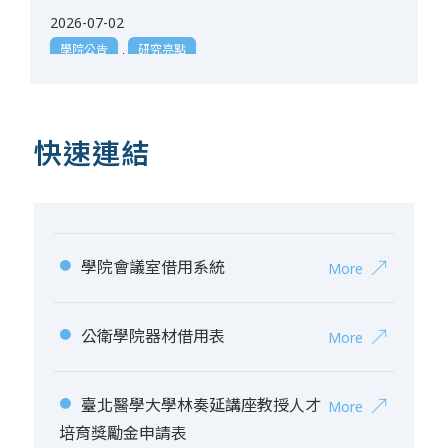
2026-07-02
學院公告
,
研究亮點
🎉 賀！本院公共衛生學系師生榮獲115學年度 9
件國科會大專生計畫補助
快速連結
2026-06-18
學院公告
【線上投稿開始】2026年公共衛生聯合年會強
力徵求論文，敬請踴躍投稿
學院會議室借用系統
●
More
2026-06-02
學院公告
,
研究亮點
【研究亮點】水廠合格就安全？公衛系胡景堯教
公衛學院器材借用表
●
More
授用「大數據濾心調查」帶你了解家中飲水盲區
2026-06-01
臺北醫學大學林奏延講座教授人才
●
More
學院公告
培育獎勵金申請表