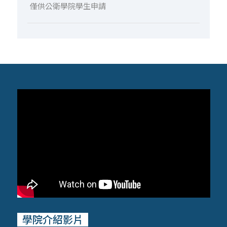
(轉知)「115年推動善終三法徵文活動」及「115
僅供公衛學院學生申請
年病人自主權利圖文創作競賽活動」辦法
2026-05-27
活動與演講
2026台美衛生福利政策研討會
2026-05-14
活動與演講
【敬邀參加國際論壇】7/18(六) 「2026健康數
據科學全球高峰論壇」
2026-05-13
研究亮點
【研究亮點】吸菸傷身傷荷包更讓癮君子少賺
錢，北醫大研究揭臺灣每年因為吸菸者流失逾千
億元生產力
學院介紹影片