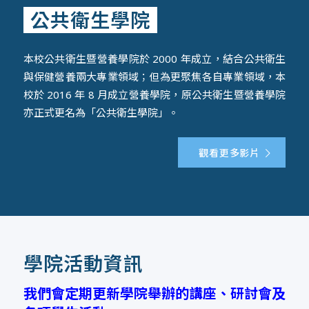
2026-05-12
公共衛生學院
學院公告
,
活動與演講
【公告】臺北醫學大學衛生福利政策研究中心6
月3日(三)13:30-16:00舉辦數位中藥制度與產業
本校公共衛生暨營養學院於 2000 年成立，結合公共衛生
發展研討會
與保健營養兩大專業領域；但為更聚焦各自專業領域，本
校於 2016 年 8 月成立營養學院，原公共衛生暨營養學院
2026-05-12
亦正式更名為「公共衛生學院」。
活動與演講
【轉知】財團法人器官捐贈移植登錄及病人自主
觀看更多影片
推廣中心辦理「115年生命教育推手獎勵」活
動，敬請踴躍申請參加
2026-05-12
活動與演講
【轉知】國民健康署於第79屆世界衛生大會期間
學院活動資訊
於瑞士日內瓦辦理2場專業論壇，敬邀參與
我們會定期更新學院舉辦的講座、研討會及