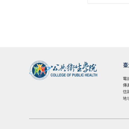
臺
電
傳真
信
地