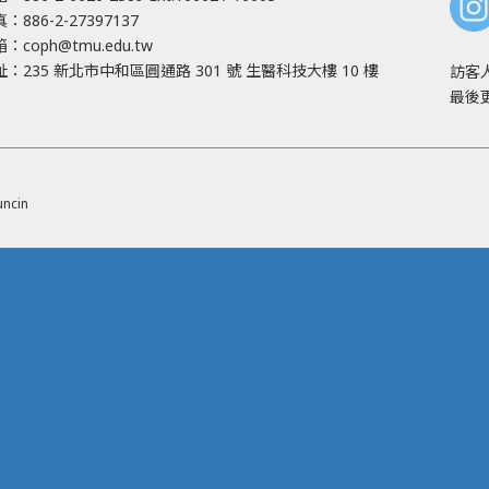
：886-2-27397137
箱：
coph@tmu.edu.tw
址：
235 新北市中和區圓通路 301 號
生醫科技大樓 10 樓
訪客
最後更
ncin