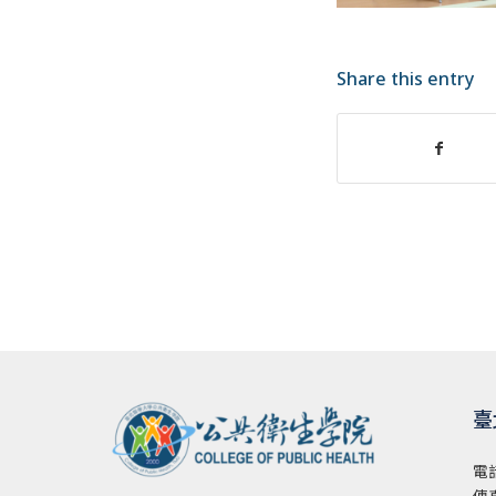
Share this entry
臺
電