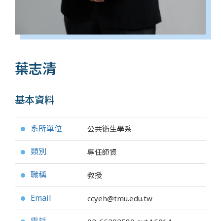
葉志清
基本資料
系所單位
公共衛生學系
●
類別
專任師資
●
職稱
教授
●
Email
ccyeh@tmu.edu.tw
●