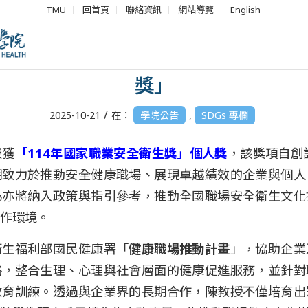
TMU
回首頁
聯絡資訊
網站導覽
English
】本院陳叡瑜教授榮獲「114年國家職
獎」
/
2025-10-21
在：
學院公告
,
SDGs 專欄
榮獲
「114年國家職業安全衛生獎」個人獎
，該獎項自創
期致力於推動安全健康職場、展現卓越績效的企業與個人
為亦將納入政策與指引參考，推動全國職場安全衛生文化
作環境。
衛生福利部國民健康署「
健康職場推動計畫
」，協助企業
略，整合生理、心理與社會層面的健康促進服務，並針對
教育訓練。透過與企業界的長期合作，陳教授不僅培育出