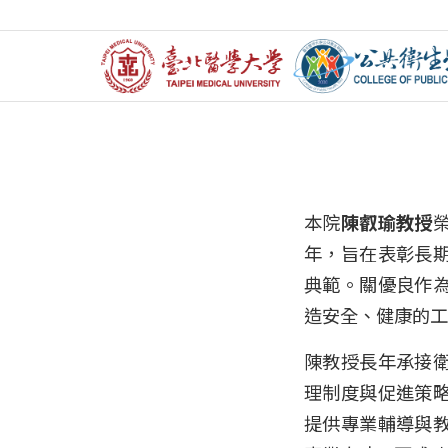
🏅【賀
本院
陳叡瑜教授
年，旨在表彰長
典範。關優良作
造安全、健康的工
陳教授長年承接
理制度與促進策
提供專業輔導與