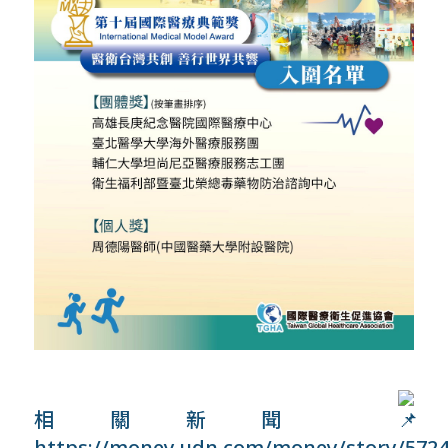
相關新聞
https://money.udn.com/money/story/5724