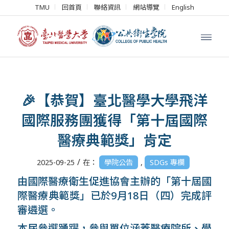
TMU
回首頁
聯絡資訊
網站導覽
English
🎉【恭賀】臺北醫學大學飛洋
國際服務團獲得「第十屆國際
醫療典範獎」肯定
/
2025-09-25
在：
學院公告
,
SDGs 專欄
由國際醫療衛生促進協會主辦的「第十屆國
際醫療典範獎」已於9月18日（四）完成評
審遴選。
本屆參選踴躍，參與單位涵蓋醫療院所、學