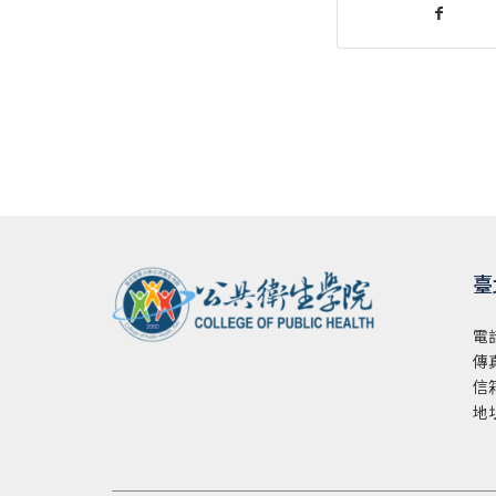
臺
電
傳真
信
地