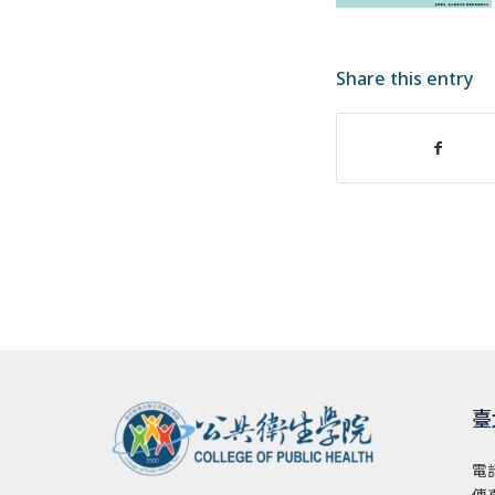
Share this entry
臺
電