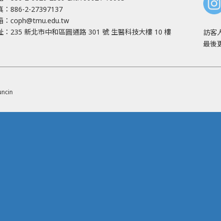
：886-2-27397137
箱：
coph@tmu.edu.tw
址：
235 新北市中和區圓通路 301 號
生醫科技大樓 10 樓
訪客
最後更
ncin