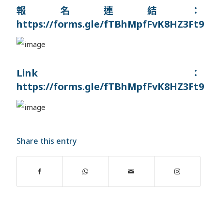
報名連結：
https://forms.gle/fTBhMpfFvK8HZ3Ft9
Link：
https://forms.gle/fTBhMpfFvK8HZ3Ft9
Share this entry