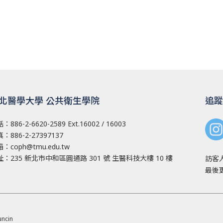
北醫學大學 公共衛生學院
追蹤
話：
886-2-6620-2589
Ext.16002 / 16003
：886-2-27397137
箱：
coph@tmu.edu.tw
址：
235 新北市中和區圓通路 301 號
生醫科技大樓 10 樓
訪客
最後更
ncin