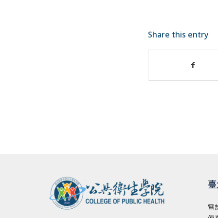
Share this entry
臺
電