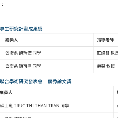
：
會大專生研究計畫成果獎
獲獎人
指導老師
公衛系 饒瑀倢 同學
莊媖智 教
公衛系 陳可翔 同學
趙馨 教授
師生聯合學術研究發表會 – 優秀論文獎
 獲獎人
士班 TRUC THI THAN TRAN 同學