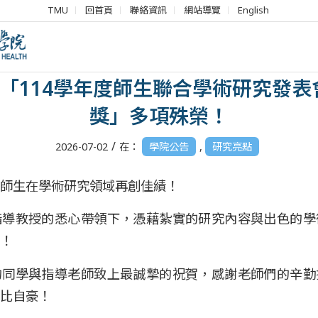
TMU
回首頁
聯絡資訊
網站導覽
English
公衛系學生榮獲「114年國科會大
「114學年度師生聯合學術研究發表
獎」多項殊榮！
/
2026-07-02
在：
學院公告
,
研究亮點
師生在學術研究領域再創佳績！
指導教授的悉心帶領下，憑藉紮實的研究內容與出色的學
！
的同學與指導老師致上最誠摯的祝賀，感謝老師們的辛勤
比自豪！