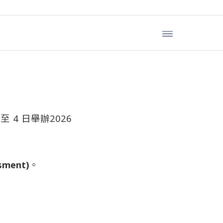
l 即將於韓國首
 日至 4 日舉辦2026
，
ment)
。