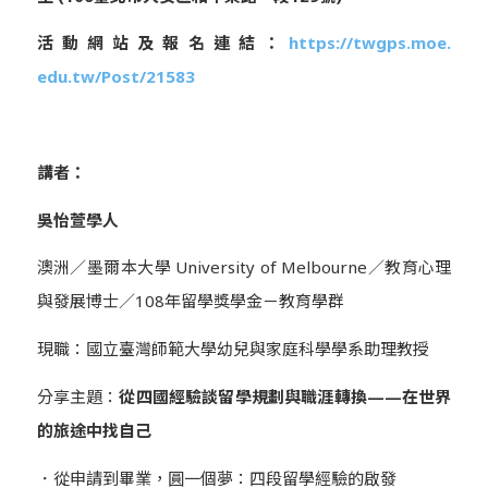
活動網站及報名連結：
https://twgps.moe.
edu.tw/Post/21583
講者：
吳怡萱學人
澳洲／墨爾本大學
University of Melbourne
／教育心理
與發展博士／
108
年留學獎學金－
教育學群
現職：國立臺灣師範大學幼兒與家庭科學學系助理教授
分享主題：
從四國經驗談留學規劃與職涯轉換
——
在世界
的旅途中找
自己
．從申請到畢業，圓一個夢：四段留學經驗的啟發