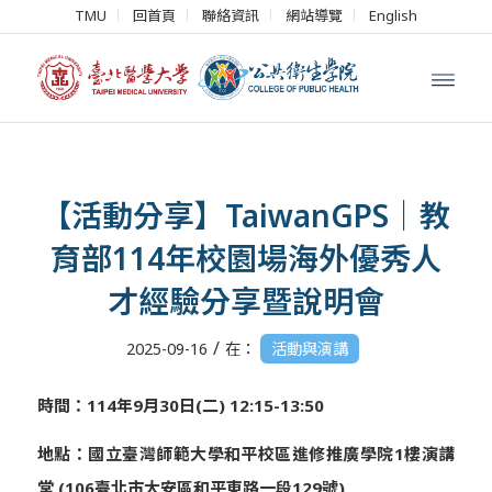
TMU
回首頁
聯絡資訊
網站導覽
English
【活動分享】TaiwanGPS｜教
育部114年校園場海外優秀人
才經驗分享暨說明會
/
2025-09-16
在：
活動與演講
時間：
114
年
9
月
30
日
(
二
) 12:15-13:50
地點：國立臺灣師範大學和平校區進修推廣學院
1
樓演講
堂
(
106
臺北市大安區和平東路一段
129
號
)