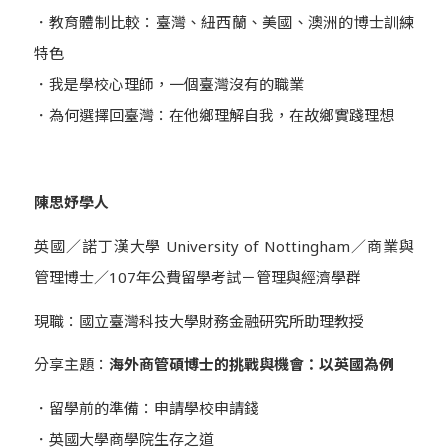
．教育體制比較：臺灣、紐西蘭、美國、澳洲的博士訓練
特色
．我是學校心理師，一個臺灣沒有的職業
．為何選擇回臺灣：在他鄉理解自我，在故鄉實踐理想
陳思妤學人
英國／諾丁漢大學
University of Nottingham
／商業與
管理博士／
107
年公費留學考試－
管理與經濟學群
現職：國立臺灣科技大學財務金融研究所助理教授
分享主題：
海外商管碩博士的挑戰與機會：以英國為例
．留學前的準備：申請學校申請錢
．英國大學商學院生存之道