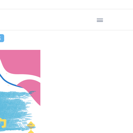
h工作坊》
區