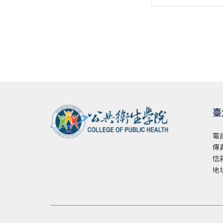
臺
電
傳真
信
地