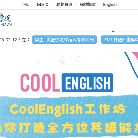
TMU
回首頁
聯絡資訊
網站導覽
English
03.25 EMI學生講座：《CoolEnglis
/
26-02-12
在：
學生--英語檢定課程及考試資訊
,
EMI 雙語計畫專